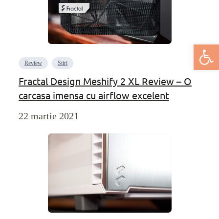
Deschide bar
Review
Stiri
Fractal Design Meshify 2 XL Review – O
carcasa imensa cu airflow excelent
22 martie 2021