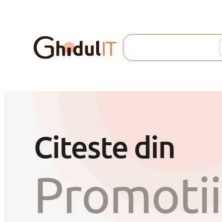
Sari
la
Search
conținut
Citeste din
Promotii