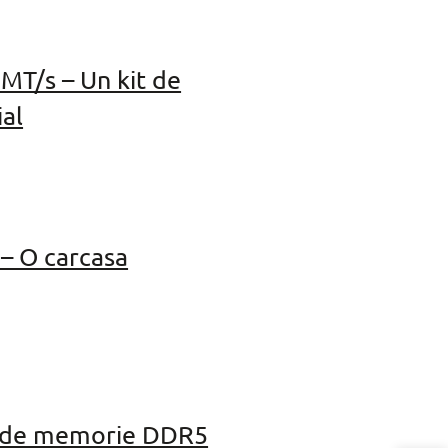
MT/s – Un kit de
al
– O carcasa
it de memorie DDR5