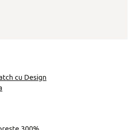
atch cu Design
a
oreste 300%