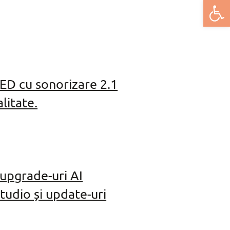
Deschide b
ED cu sonorizare 2.1
litate.
upgrade-uri AI
tudio și update-uri