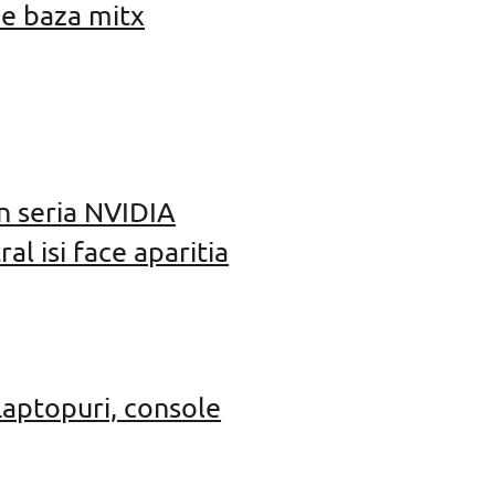
de baza mitx
in seria NVIDIA
l isi face aparitia
Laptopuri, console