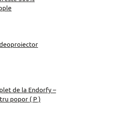
pple
deoproiector
let de la Endorfy –
ru popor ( P )