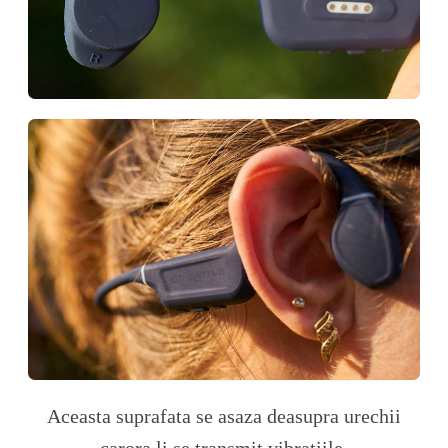
Aceasta suprafata se asaza deasupra urechii