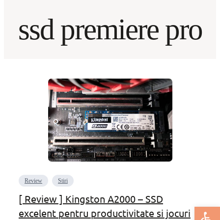
ssd premiere pro
Review
Stiri
[ Review ] Kingston A2000 – SSD
Deschide bar
excelent pentru productivitate si jocuri