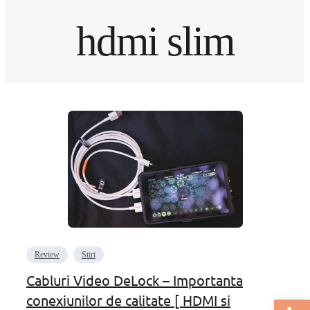
hdmi slim
Review
Stiri
Cabluri Video DeLock – Importanta
conexiunilor de calitate [ HDMI si
Deschide bar