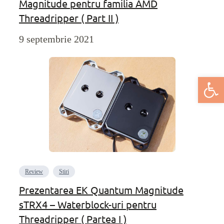
Magnitude pentru familia AMD
Threadripper ( Part II )
9 septembrie 2021
Deschide bar
Review
Stiri
Prezentarea EK Quantum Magnitude
sTRX4 – Waterblock-uri pentru
Threadripper ( Partea I )