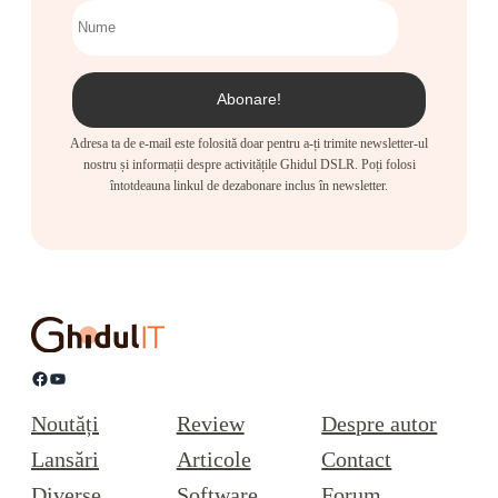
Adresa ta de e-mail este folosită doar pentru a-ți trimite newsletter-ul
nostru și informații despre activitățile Ghidul DSLR. Poți folosi
întotdeauna linkul de dezabonare inclus în newsletter.
Facebook
YouTube
Noutăți
Review
Despre autor
Lansări
Articole
Contact
Diverse
Software
Forum