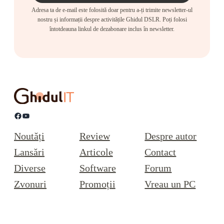
Adresa ta de e-mail este folosită doar pentru a-ți trimite newsletter-ul
nostru și informații despre activitățile Ghidul DSLR. Poți folosi
întotdeauna linkul de dezabonare inclus în newsletter.
Facebook
YouTube
Noutăți
Review
Despre autor
Lansări
Articole
Contact
Diverse
Software
Forum
Zvonuri
Promoții
Vreau un PC