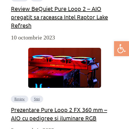
Review BeQuiet Pure Loop 2 – AIO
pregatit sa raceasca Intel Raptor Lake
Refresh
10 octombrie 2023
Deschide bar
Review
Stiri
Prezentare Pure Loop 2 FX 360 mm –
AIO cu pedigree si iluminare RGB