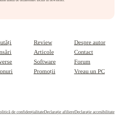
eauna linkul de dezabonare inclus în newsletter.
utăți
Review
Despre autor
nsări
Articole
Contact
verse
Software
Forum
onuri
Promoții
Vreau un PC
olitică de confidențialitate
Declarație afiliere
Declarație accesibilitate