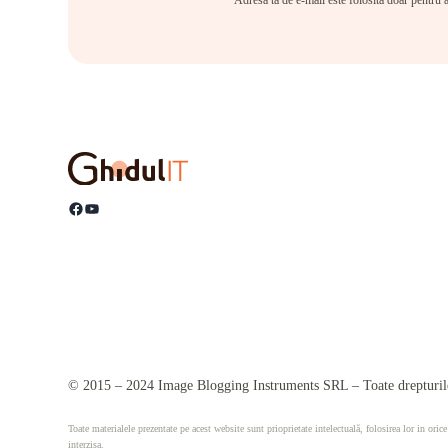
Adresa ta de e-mail este folosită doar pentru a
Facebook
YouTube
© 2015 – 2024 Image Blogging Instruments SRL – Toate drepturile
Toate materialele prezentate pe acest website sunt prioprietate intelectuală, folosirea lor in orice
interzisa.