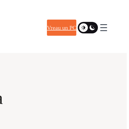
Vreau un PC
a