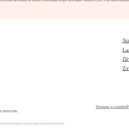
-ți trimite newsletter-ul nostru și informații despre activitățile Ghidul DSLR. Poți folosi întotd
No
La
Di
Zv
Termeni și condiții
P
 rezervate.
 scop fara acordul in scris al administratorului este strict