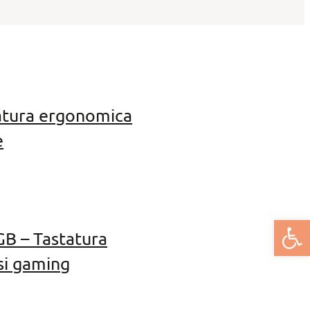
atura ergonomica
e
Deschide bar
GB – Tastatura
si gaming