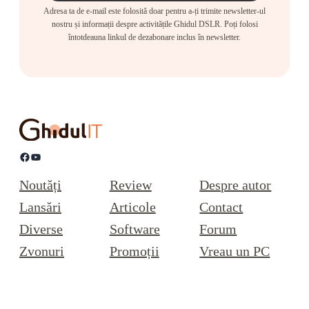
Adresa ta de e-mail este folosită doar pentru a-ți trimite newsletter-ul
nostru și informații despre activitățile Ghidul DSLR. Poți folosi
întotdeauna linkul de dezabonare inclus în newsletter.
Facebook
YouTube
Noutăți
Review
Despre autor
Lansări
Articole
Contact
Diverse
Software
Forum
Zvonuri
Promoții
Vreau un PC