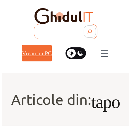
Search
Vreau un PC
Articole din:
tapo