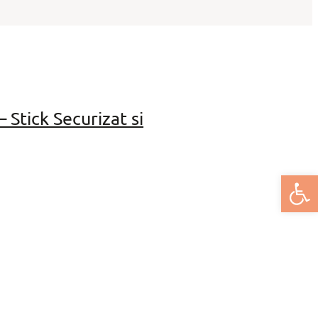
Stick Securizat si
Deschide bar