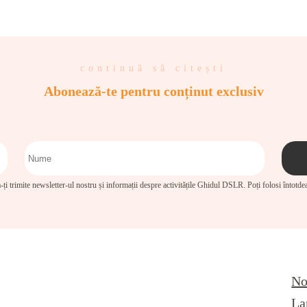
continuă să citești
Abonează-te pentru conținut exclusiv
-ți trimite newsletter-ul nostru și informații despre activitățile Ghidul DSLR. Poți folosi întotd
No
La