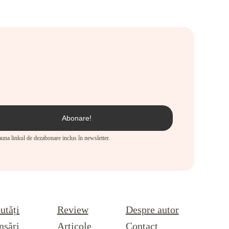
eauna linkul de dezabonare inclus în newsletter.
utăți
Review
Despre autor
nsări
Articole
Contact