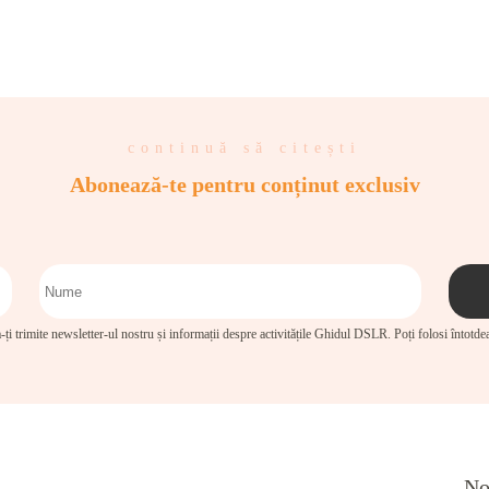
continuă să citești
Abonează-te pentru conținut exclusiv
-ți trimite newsletter-ul nostru și informații despre activitățile Ghidul DSLR. Poți folosi întotd
No