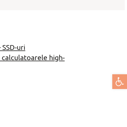
 SSD-uri
 calculatoarele high-
Deschide bar