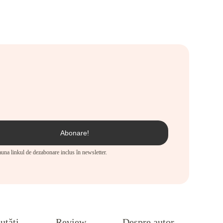
eauna linkul de dezabonare inclus în newsletter.
utăți
Review
Despre autor