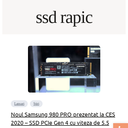
ssd rapic
Lansari
Stiri
Noul Samsung 980 PRO prezentat la CES
2020 – SSD PCIe Gen 4 cu viteza de 5.5
Deschide bar