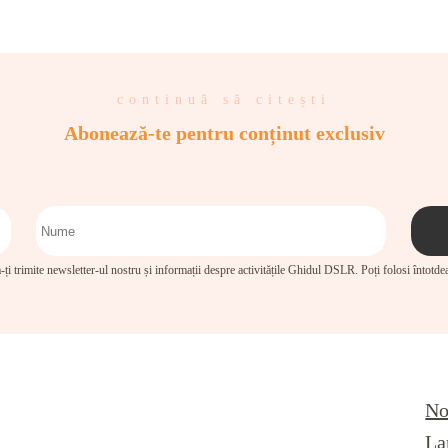
continuă să citești
Abonează-te pentru conținut exclusiv
-ți trimite newsletter-ul nostru și informații despre activitățile Ghidul DSLR. Poți folosi întotd
No
La