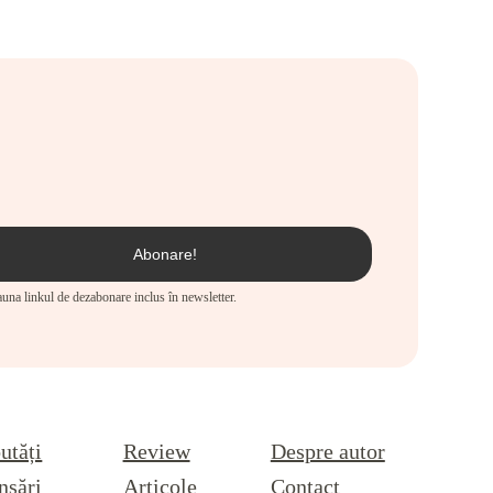
eauna linkul de dezabonare inclus în newsletter.
utăți
Review
Despre autor
nsări
Articole
Contact