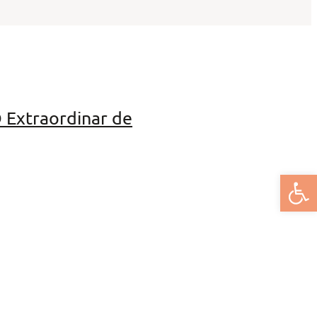
 Extraordinar de
Deschide bar