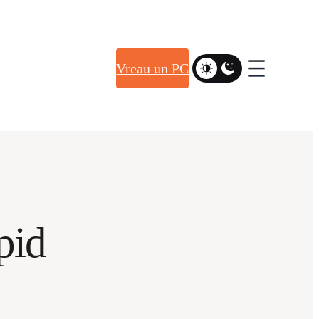
Vreau un PC
pid