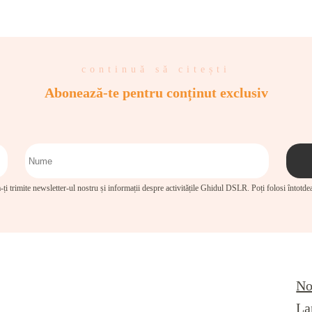
continuă să citești
Abonează-te pentru conținut exclusiv
-ți trimite newsletter-ul nostru și informații despre activitățile Ghidul DSLR. Poți folosi întotd
No
La