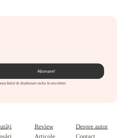
eauna linkul de dezabonare inclus în newsletter.
utăți
Review
Despre autor
nsări
Articole
Contact