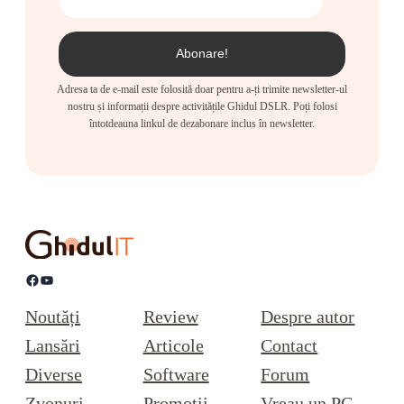
Adresa ta de e-mail este folosită doar pentru a-ți trimite newsletter-ul
nostru și informații despre activitățile Ghidul DSLR. Poți folosi
întotdeauna linkul de dezabonare inclus în newsletter.
Facebook
YouTube
Noutăți
Review
Despre autor
Lansări
Articole
Contact
Diverse
Software
Forum
Zvonuri
Promoții
Vreau un PC