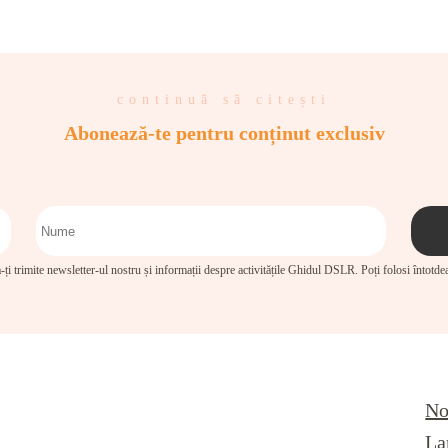
continuă să citești
Abonează-te pentru conținut exclusiv
-ți trimite newsletter-ul nostru și informații despre activitățile Ghidul DSLR. Poți folosi întotd
No
La