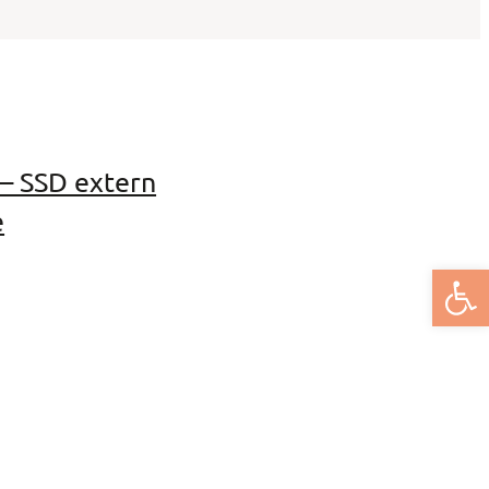
– SSD extern
e
Deschide bar