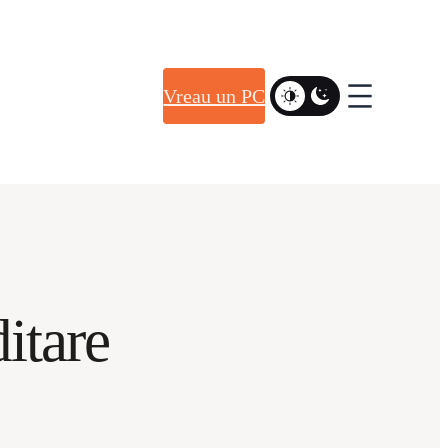
Vreau un PC
ditare