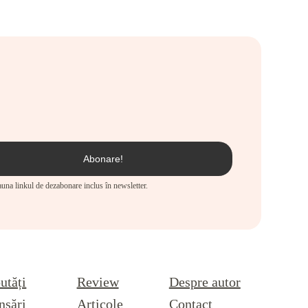
eauna linkul de dezabonare inclus în newsletter.
utăți
Review
Despre autor
nsări
Articole
Contact