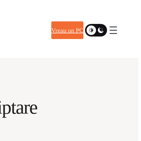
Vreau un PC
iptare