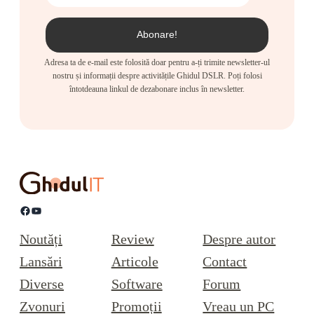
Adresa ta de e-mail este folosită doar pentru a-ți trimite newsletter-ul
nostru și informații despre activitățile Ghidul DSLR. Poți folosi
întotdeauna linkul de dezabonare inclus în newsletter.
Facebook
YouTube
Noutăți
Review
Despre autor
Lansări
Articole
Contact
Diverse
Software
Forum
Zvonuri
Promoții
Vreau un PC