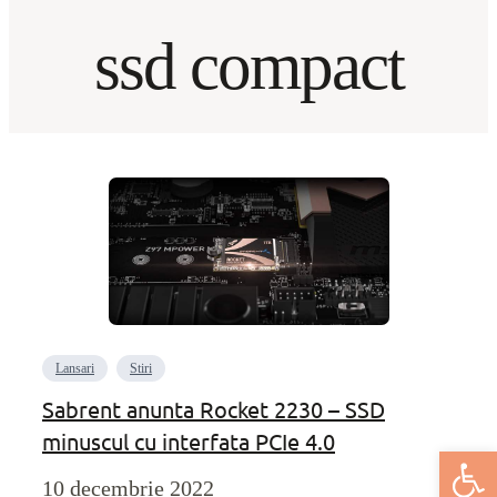
ssd compact
Lansari
Stiri
Sabrent anunta Rocket 2230 – SSD
minuscul cu interfata PCIe 4.0
Deschide bar
10 decembrie 2022