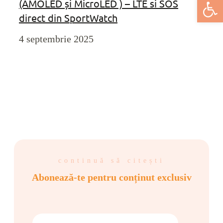
Deschide bar
(AMOLED și MicroLED ) – LTE si SOS
direct din SportWatch
4 septembrie 2025
continuă să citești
Abonează-te pentru conținut exclusiv