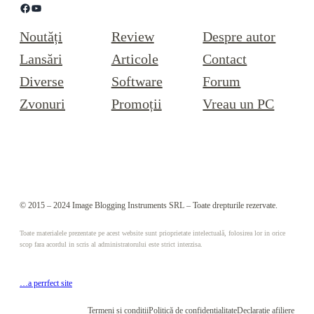
Facebook
YouTube
Noutăți
Review
Despre autor
Lansări
Articole
Contact
Diverse
Software
Forum
Zvonuri
Promoții
Vreau un PC
© 2015 – 2024 Image Blogging Instruments SRL – Toate drepturile rezervate.
Toate materialele prezentate pe acest website sunt prioprietate intelectuală, folosirea lor in orice
scop fara acordul in scris al administratorului este strict interzisa.
…a perrfect site
Termeni și condiții
Politică de confidențialitate
Declarație afiliere