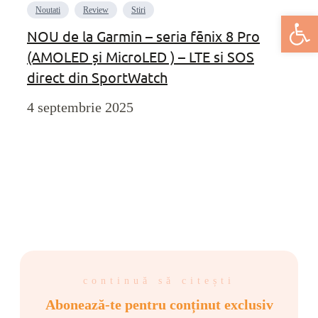
Noutati
Review
Stiri
Deschide bar
NOU de la Garmin – seria fēnix 8 Pro
(AMOLED și MicroLED ) – LTE si SOS
direct din SportWatch
4 septembrie 2025
continuă să citești
Abonează-te pentru conținut exclusiv