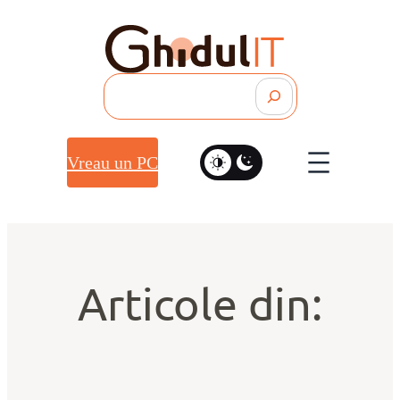
Search
Vreau un PC
Articole din: