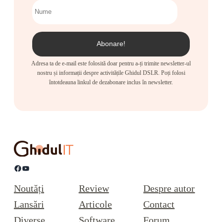
Adresa ta de e-mail este folosită doar pentru a-ți trimite newsletter-ul
nostru și informații despre activitățile Ghidul DSLR. Poți folosi
întotdeauna linkul de dezabonare inclus în newsletter.
Facebook
YouTube
Noutăți
Review
Despre autor
Lansări
Articole
Contact
Diverse
Software
Forum