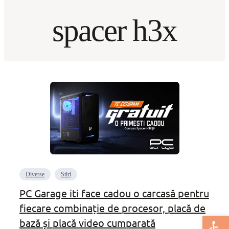
spacer h3x
Diverse
Stiri
PC Garage iti face cadou o carcasă pentru
fiecare combinație de procesor, placă de
Deschide bar
bază și placă video cumparată