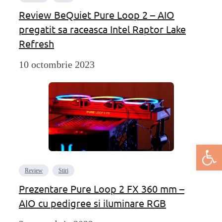
Review BeQuiet Pure Loop 2 – AIO
pregatit sa raceasca Intel Raptor Lake
Refresh
10 octombrie 2023
Deschide bar
Review
Stiri
Prezentare Pure Loop 2 FX 360 mm –
AIO cu pedigree si iluminare RGB