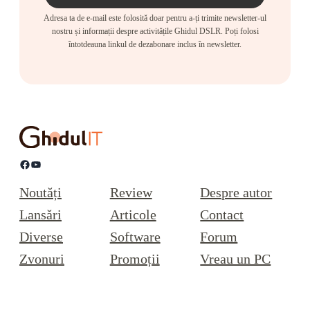
Adresa ta de e-mail este folosită doar pentru a-ți trimite newsletter-ul
nostru și informații despre activitățile Ghidul DSLR. Poți folosi
întotdeauna linkul de dezabonare inclus în newsletter.
Facebook
YouTube
Noutăți
Review
Despre autor
Lansări
Articole
Contact
Diverse
Software
Forum
Zvonuri
Promoții
Vreau un PC