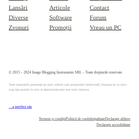
Lansări
Articole
Contact
Diverse
Software
Forum
Zvonuri
Promoții
Vreau un PC
© 2015 – 2024 Image Blogging Instruments SRL – Toate drepturile rezervate.
Toate materialele prezentate pe acest website sunt prioprietate intelectuală, folosirea lor in orice
scop fara acordul in scris al administratorului este strict interzisa.
…a perrfect site
Termeni și condiții
Politică de confidențialitate
Declarație afiliere
Declarație accesibilitate