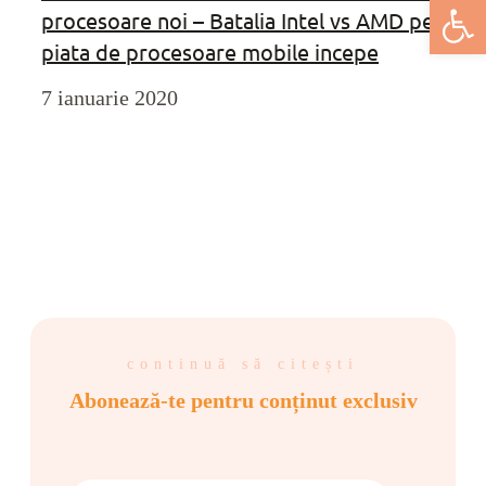
Deschide bar
procesoare noi – Batalia Intel vs AMD pe
piata de procesoare mobile incepe
7 ianuarie 2020
continuă să citești
Abonează-te pentru conținut exclusiv