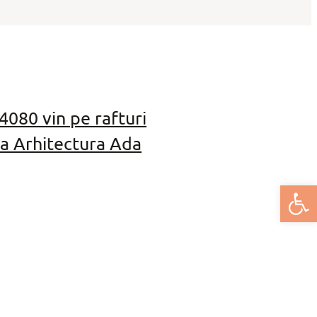
080 vin pe rafturi
a Arhitectura Ada
Deschide bar