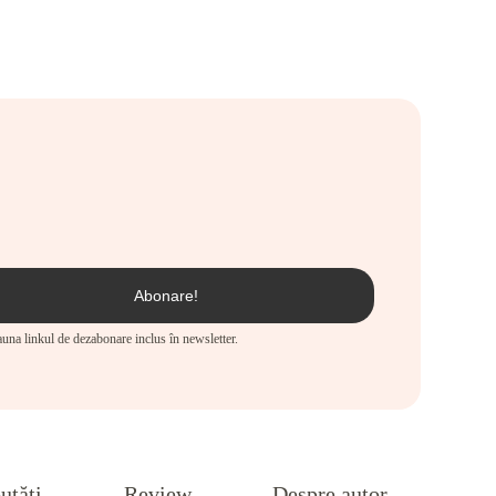
eauna linkul de dezabonare inclus în newsletter.
utăți
Review
Despre autor