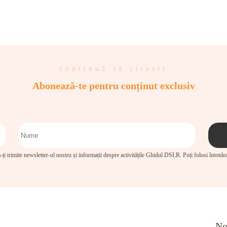
continuă să citești
Abonează-te pentru conținut exclusiv
-ți trimite newsletter-ul nostru și informații despre activitățile Ghidul DSLR. Poți folosi întotd
No