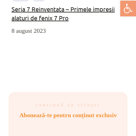
Deschide bar
Seria 7 Reinventata – Primele impresii
alaturi de fenix 7 Pro
8 august 2023
continuă să citești
Abonează-te pentru conținut exclusiv