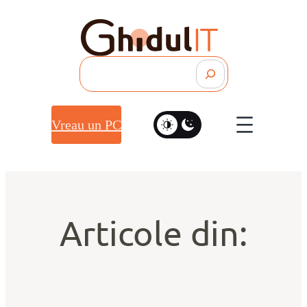
Search
Vreau un PC
Articole din: