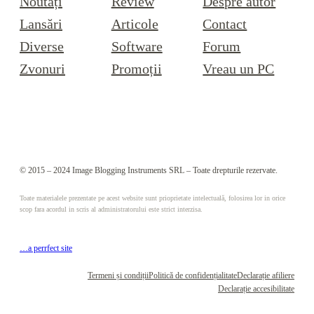
Noutăți
Review
Despre autor
Lansări
Articole
Contact
Diverse
Software
Forum
Zvonuri
Promoții
Vreau un PC
© 2015 – 2024 Image Blogging Instruments SRL – Toate drepturile rezervate.
Toate materialele prezentate pe acest website sunt prioprietate intelectuală, folosirea lor in orice
scop fara acordul in scris al administratorului este strict interzisa.
…a perrfect site
Termeni și condiții
Politică de confidențialitate
Declarație afiliere
Declarație accesibilitate