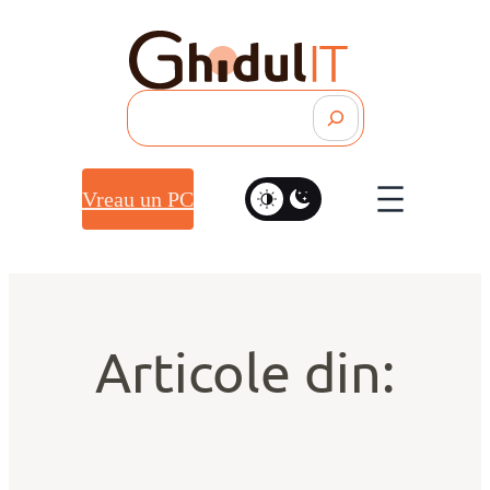
Search
Vreau un PC
Articole din: