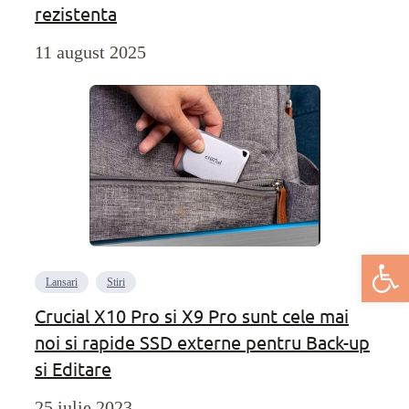
rezistenta
11 august 2025
Deschide bar
Lansari
Stiri
Crucial X10 Pro si X9 Pro sunt cele mai
noi si rapide SSD externe pentru Back-up
si Editare
25 iulie 2023