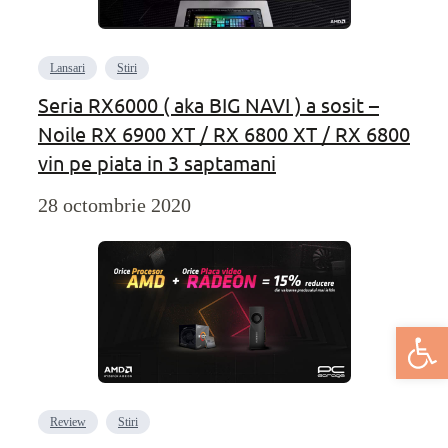
Lansari
Stiri
Seria RX6000 ( aka BIG NAVI ) a sosit –
Noile RX 6900 XT / RX 6800 XT / RX 6800
vin pe piata in 3 saptamani
28 octombrie 2020
Deschide bar
Review
Stiri