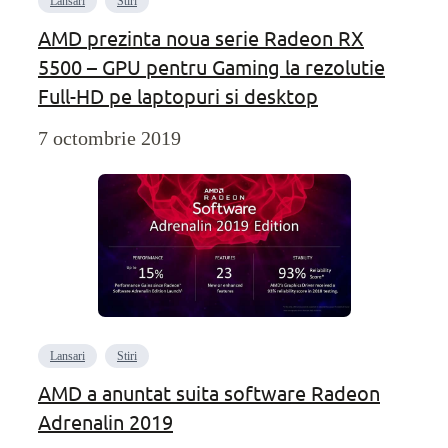
Lansari
Stiri
AMD prezinta noua serie Radeon RX
5500 – GPU pentru Gaming la rezolutie
Full-HD pe laptopuri si desktop
7 octombrie 2019
Lansari
Stiri
AMD a anuntat suita software Radeon
Adrenalin 2019