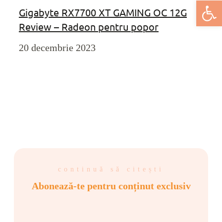
Deschide bar
Gigabyte RX7700 XT GAMING OC 12G
Review – Radeon pentru popor
20 decembrie 2023
continuă să citești
Abonează-te pentru conținut exclusiv