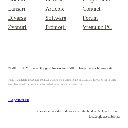
Lansări
Articole
Contact
Diverse
Software
Forum
Zvonuri
Promoții
Vreau un PC
© 2015 – 2024 Image Blogging Instruments SRL – Toate drepturile rezervate.
Toate materialele prezentate pe acest website sunt prioprietate intelectuală, folosirea lor in orice
scop fara acordul in scris al administratorului este strict interzisa.
…a perrfect site
Termeni și condiții
Politică de confidențialitate
Declarație afiliere
Declarație accesibilitate