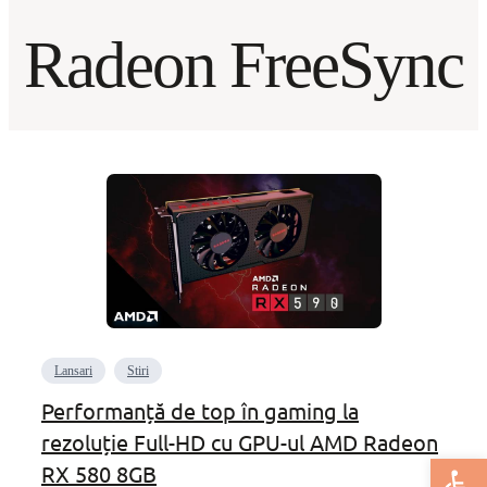
Radeon FreeSync
Lansari
Stiri
Performanță de top în gaming la
rezoluție Full-HD cu GPU-ul AMD Radeon
Deschide bar
RX 580 8GB