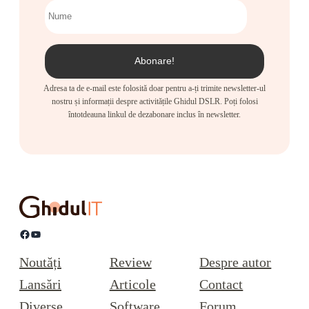
Adresa ta de e-mail este folosită doar pentru a-ți trimite newsletter-ul
nostru și informații despre activitățile Ghidul DSLR. Poți folosi
întotdeauna linkul de dezabonare inclus în newsletter.
Facebook
YouTube
Noutăți
Review
Despre autor
Lansări
Articole
Contact
Diverse
Software
Forum