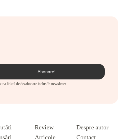
eauna linkul de dezabonare inclus în newsletter.
utăți
Review
Despre autor
nsări
Articole
Contact