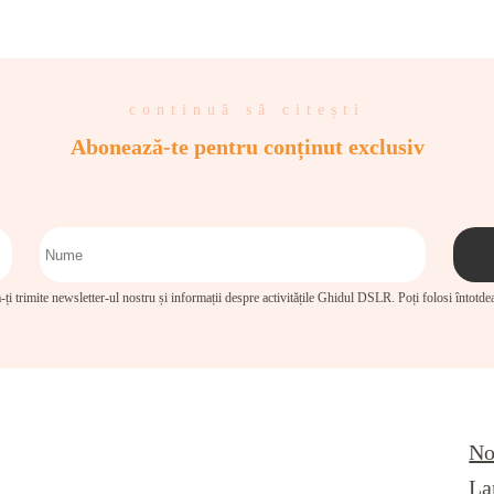
continuă să citești
Abonează-te pentru conținut exclusiv
-ți trimite newsletter-ul nostru și informații despre activitățile Ghidul DSLR. Poți folosi întotd
No
La