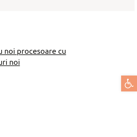
u noi procesoare cu
ri noi
Deschide bar