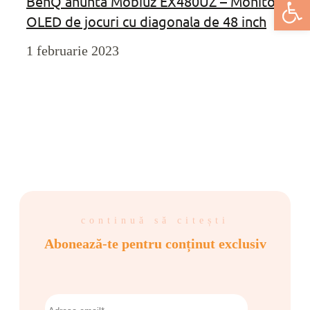
Deschide bar
BenQ anunta Mobiuz EX480UZ – Monitor
OLED de jocuri cu diagonala de 48 inch
1 februarie 2023
continuă să citești
Abonează-te pentru conținut exclusiv