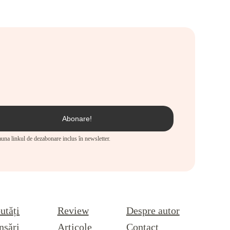
eauna linkul de dezabonare inclus în newsletter.
utăți
Review
Despre autor
nsări
Articole
Contact