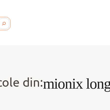
cole din:
mionix lon