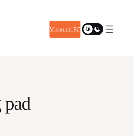
Vreau un PC
g pad