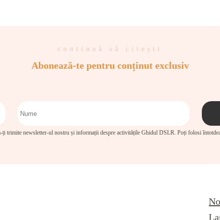
continuă să citești
Abonează-te pentru conținut exclusiv
-ți trimite newsletter-ul nostru și informații despre activitățile Ghidul DSLR. Poți folosi întotd
No
La