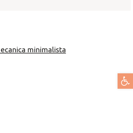
ecanica minimalista
Deschide bar