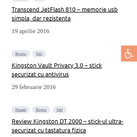
Transcend JetFlash 810 – memorie usb
simpla, dar rezistenta
19 aprilie 2016
Deschide bar
Review
Stiri
Kingston Vault Privacy 3.0 – stick
securizat cu antivirus
29 februarie 2016
Noutati
Review
Stiri
Review Kingston DT 2000 – stick-ul ultra-
securizat cu tastatura fizica