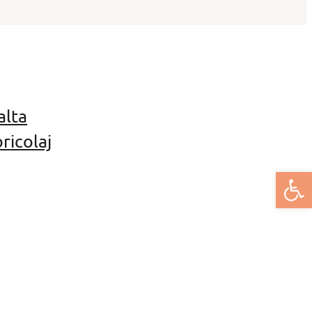
alta
ricolaj
Deschide bar