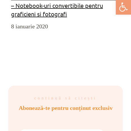
Deschide bar
– Notebook-uri convertibile pentru
graficieni si fotografi
8 ianuarie 2020
continuă să citești
Abonează-te pentru conținut exclusiv