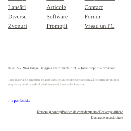
Lansări
Articole
Contact
Diverse
Software
Forum
Zvonuri
Promoții
Vreau un PC
© 2015 – 2024 Image Blogging Instruments SRL – Toate drepturile rezervate.
Toate materialele prezentate pe acest website sunt prioprietate intelectuală, folosirea lor in orice
scop fara acordul in scris al administratorului este strict interzisa.
…a perrfect site
Termeni și condiții
Politică de confidențialitate
Declarație afiliere
Declarație accesibilitate