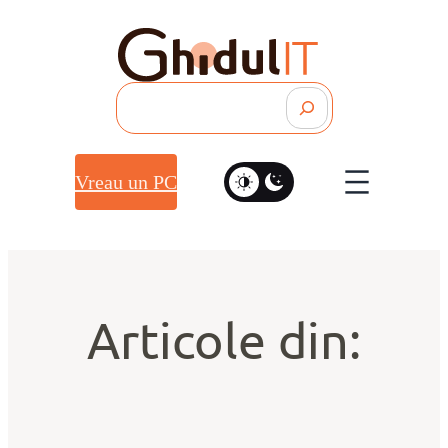
Search
Vreau un PC
Articole din: