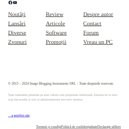
Facebook
YouTube
Noutăți
Review
Despre autor
Lansări
Articole
Contact
Diverse
Software
Forum
Zvonuri
Promoții
Vreau un PC
© 2015 – 2024 Image Blogging Instruments SRL – Toate drepturile rezervate.
Toate materialele prezentate pe acest website sunt prioprietate intelectuală, folosirea lor in orice
scop fara acordul in scris al administratorului este strict interzisa.
…a perrfect site
Termeni și condiții
Politică de confidențialitate
Declarație afiliere