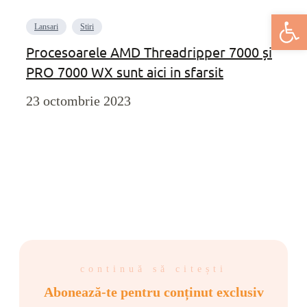
Deschide bar
Lansari
Stiri
Procesoarele AMD Threadripper 7000 și
PRO 7000 WX sunt aici in sfarsit
23 octombrie 2023
continuă să citești
Abonează-te pentru conținut exclusiv