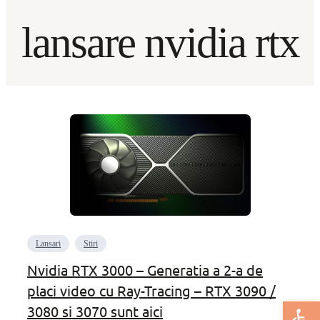
lansare nvidia rtx
Lansari
Stiri
Nvidia RTX 3000 – Generatia a 2-a de
placi video cu Ray-Tracing – RTX 3090 /
Deschide bar
3080 si 3070 sunt aici