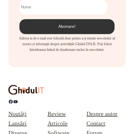
Adresa ta de e-mail este folosită doar pentru a-ți trimite newsletter-ul
nostru și informații despre activitățile Ghidul DSLR. Poți folosi
întotdeauna linkul de dezabonare inclus în newsletter.
Facebook
YouTube
Noutăți
Review
Despre autor
Lansări
Articole
Contact
Diverse
Software
Forum