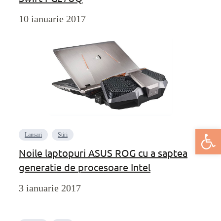
10 ianuarie 2017
Deschide bar
Lansari
Stiri
Noile laptopuri ASUS ROG cu a saptea
generatie de procesoare Intel
3 ianuarie 2017