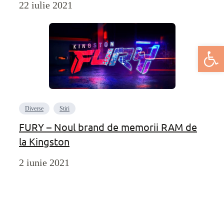
22 iulie 2021
Deschide bar
Diverse
Stiri
FURY – Noul brand de memorii RAM de
la Kingston
2 iunie 2021