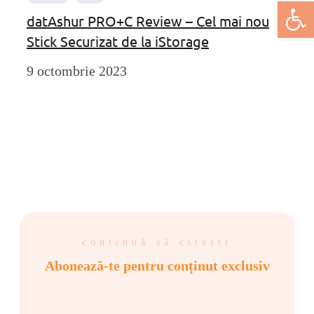
Deschide bar
datAshur PRO+C Review – Cel mai nou
Stick Securizat de la iStorage
9 octombrie 2023
continuă să citești
Abonează-te pentru conținut exclusiv