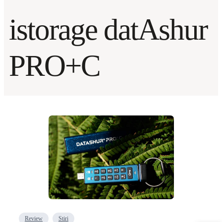
istorage datAshur
PRO+C
Review
Stiri