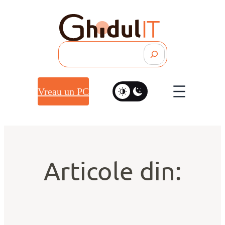
Search
Vreau un PC
Articole din: