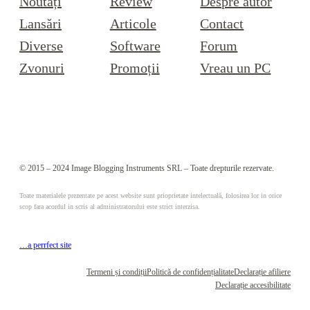
Noutăți
Review
Despre autor
Lansări
Articole
Contact
Diverse
Software
Forum
Zvonuri
Promoții
Vreau un PC
© 2015 – 2024 Image Blogging Instruments SRL – Toate drepturile rezervate.
Toate materialele prezentate pe acest website sunt prioprietate intelectuală, folosirea lor in orice
scop fara acordul in scris al administratorului este strict interzisa.
…a perrfect site
Termeni și condiții
Politică de confidențialitate
Declarație afiliere
Declarație accesibilitate