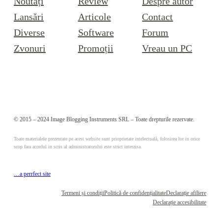
Noutăți
Review
Despre autor
Lansări
Articole
Contact
Diverse
Software
Forum
Zvonuri
Promoții
Vreau un PC
© 2015 – 2024 Image Blogging Instruments SRL – Toate drepturile rezervate.
Toate materialele prezentate pe acest website sunt prioprietate intelectuală, folosirea lor in orice
scop fara acordul in scris al administratorului este strict interzisa.
…a perrfect site
Termeni și condiții
Politică de confidențialitate
Declarație afiliere
Declarație accesibilitate