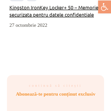
Deschide bar
Kingston IronKey Locker+ 50 – Memorie
securizata pentru datele confidentiale
27 octombrie 2022
continuă să citești
Abonează-te pentru conținut exclusiv