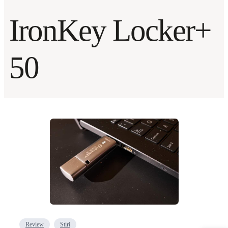
IronKey Locker+
50
Review
Stiri