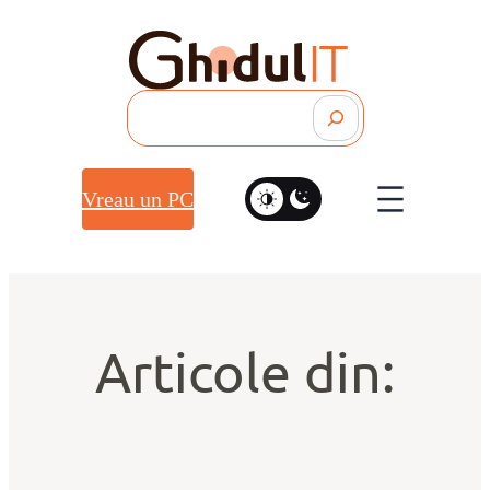
Search
Vreau un PC
Articole din: