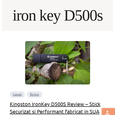
iron key D500s
Lansari
Review
Kingston IronKey D500S Review – Stick
Deschide bar
Securizat si Performant fabricat in SUA