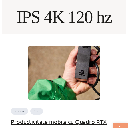
IPS 4K 120 hz
Review
Stiri
Productivitate mobila cu Quadro RTX
Deschide bar