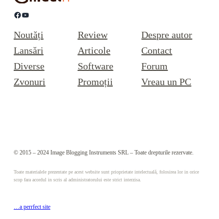
Facebook
YouTube
Noutăți
Review
Despre autor
Lansări
Articole
Contact
Diverse
Software
Forum
Zvonuri
Promoții
Vreau un PC
© 2015 – 2024 Image Blogging Instruments SRL – Toate drepturile rezervate.
Toate materialele prezentate pe acest website sunt prioprietate intelectuală, folosirea lor in orice
scop fara acordul in scris al administratorului este strict interzisa.
…a perrfect site