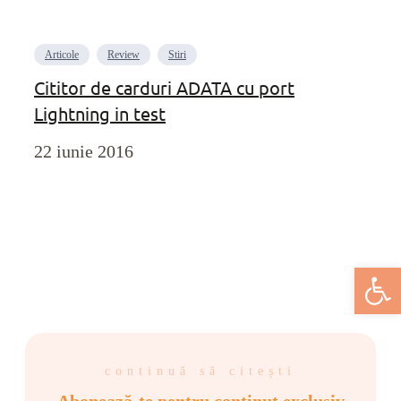
Articole
Review
Stiri
Cititor de carduri ADATA cu port
Lightning in test
22 iunie 2016
Deschide bar
continuă să citești
Abonează-te pentru conținut exclusiv