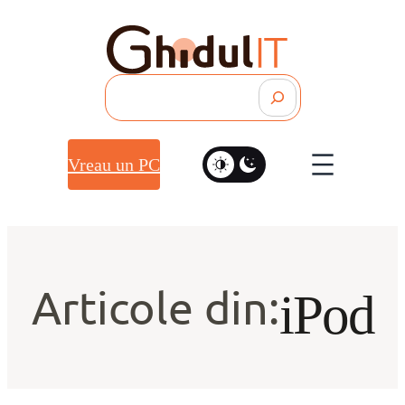
Search
Vreau un PC
Articole din:
iPod