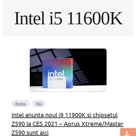
Intel i5 11600K
Review
Stiri
Intel anunta noul i9 11900K si chipsetul
Z590 la CES 2021 – Aorus Xtreme/Master
Deschide bar
Z590 sunt aici