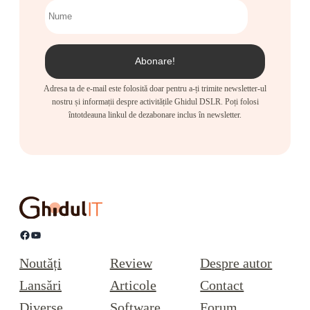
Adresa ta de e-mail este folosită doar pentru a-ți trimite newsletter-ul
nostru și informații despre activitățile Ghidul DSLR. Poți folosi
întotdeauna linkul de dezabonare inclus în newsletter.
Facebook
YouTube
Noutăți
Review
Despre autor
Lansări
Articole
Contact
Diverse
Software
Forum