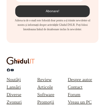
Adresa ta de e-mail este folosită doar pentru a-ți trimite newsletter-ul
nostru și informații despre activitățile Ghidul DSLR. Poți folosi
întotdeauna linkul de dezabonare inclus în newsletter.
Facebook
YouTube
Noutăți
Review
Despre autor
Lansări
Articole
Contact
Diverse
Software
Forum
Zvonuri
Promoții
Vreau un PC