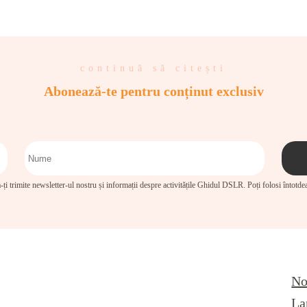
continuă să citești
Abonează-te pentru conținut exclusiv
-ți trimite newsletter-ul nostru și informații despre activitățile Ghidul DSLR. Poți folosi întotd
No
La