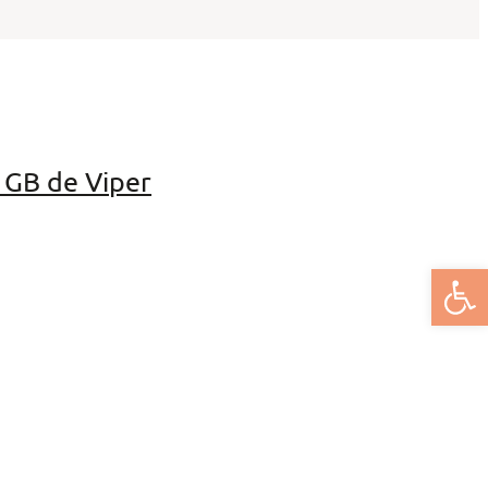
 GB de Viper
Deschide bar