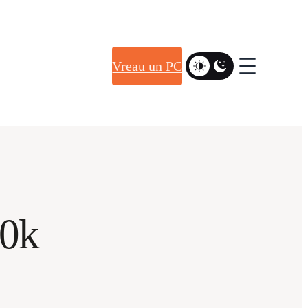
Vreau un PC
00k