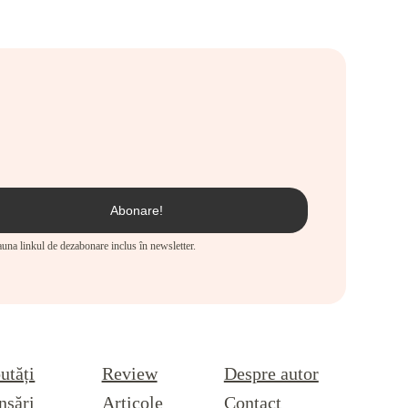
eauna linkul de dezabonare inclus în newsletter.
utăți
Review
Despre autor
nsări
Articole
Contact