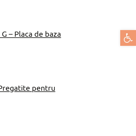
Deschide bar
 G – Placa de baza
 Pregatite pentru