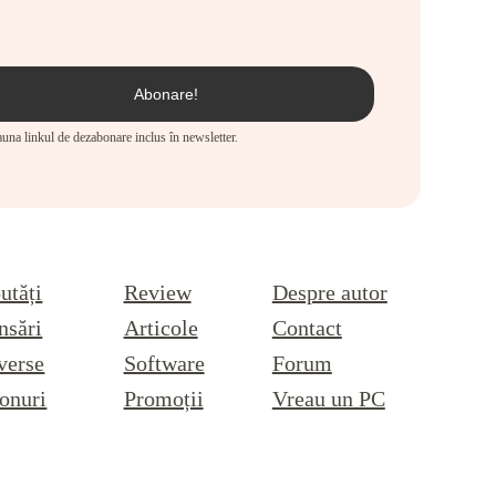
eauna linkul de dezabonare inclus în newsletter.
utăți
Review
Despre autor
nsări
Articole
Contact
verse
Software
Forum
onuri
Promoții
Vreau un PC