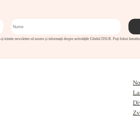
-ți trimite newsletter-ul nostru și informații despre activitățile Ghidul DSLR. Poți folosi întotd
No
La
Di
Zv