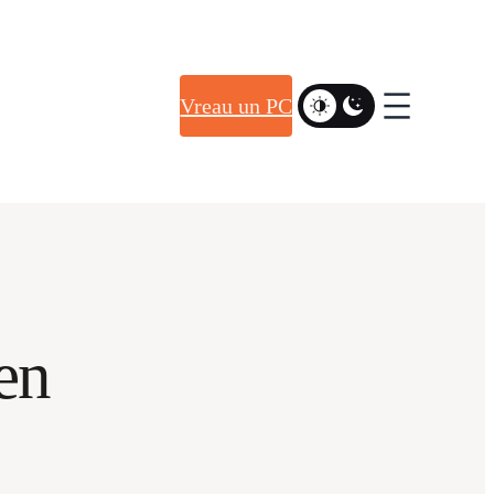
Vreau un PC
gen