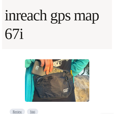
inreach gps map
67i
Review
Stiri