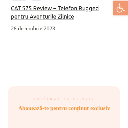
Deschide bar
CAT S75 Review – Telefon Rugged
pentru Aventurile Zilnice
28 decembrie 2023
continuă să citești
Abonează-te pentru conținut exclusiv