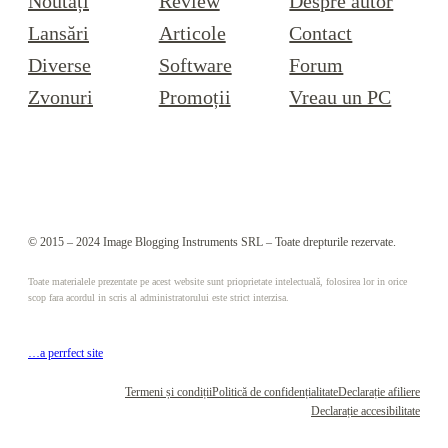
Noutăți
Review
Despre autor
Lansări
Articole
Contact
Diverse
Software
Forum
Zvonuri
Promoții
Vreau un PC
© 2015 – 2024 Image Blogging Instruments SRL – Toate drepturile rezervate.
Toate materialele prezentate pe acest website sunt prioprietate intelectuală, folosirea lor in orice
scop fara acordul in scris al administratorului este strict interzisa.
…a perrfect site
Termeni și condiții
Politică de confidențialitate
Declarație afiliere
Declarație accesibilitate