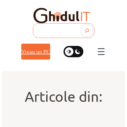
Search
Vreau un PC
Articole din: